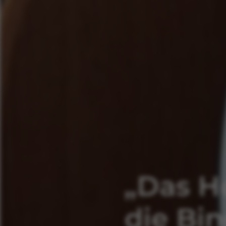
„Das He
die Bi