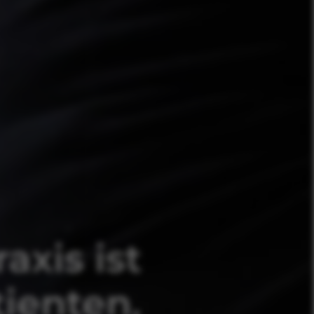
axis ist
ienten.