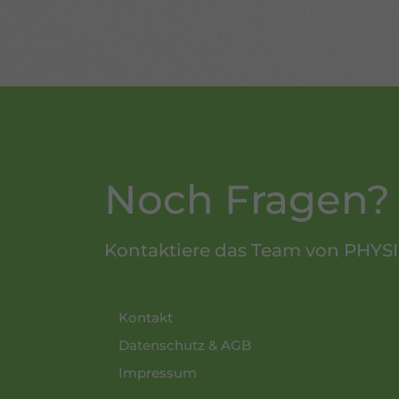
Noch Fragen?
Kontaktiere das Team von PHYS
Kontakt
Datenschutz & AGB
Impressum